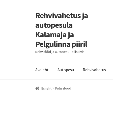
Rehvivahetus ja
autopesula
Kalamaja ja
Pelgulinna piiril
Rehvitööd ja autopesu Telliskivis
Avaleht
Autopesu
Rehvivahetus
Esileht
Piduritööd