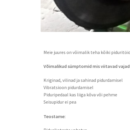
Meie juures on võimalik teha kõiki pidurit
Võimalikud sümptomid mis viitavad vajadu
Kriginad, vilinad ja sahinad pidurdamisel
Vibratsioon pidurdamisel
Piduripedaal kas liiga kõva või pehme
Seisupidur ei pea
Teostame: