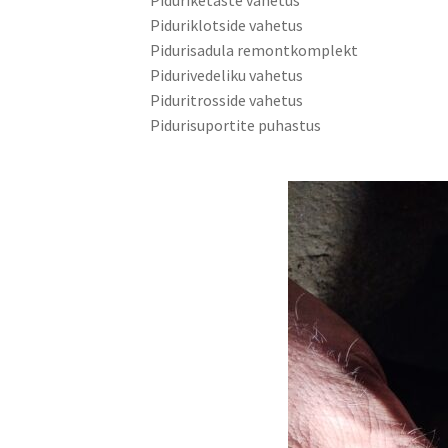
Piduriketaste vahetus
Piduriklotside vahetus
Pidurisadula remontkomplekt
Pidurivedeliku vahetus
Piduritrosside vahetus
Pidurisuportite puhastus