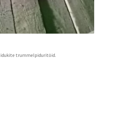
õidukite trummelpiduritöid.