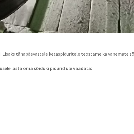
öid. Lisaks tänapäevastele ketaspiduritele teostame ka vanemate s
sele lasta oma sõiduki pidurid üle vaadata: